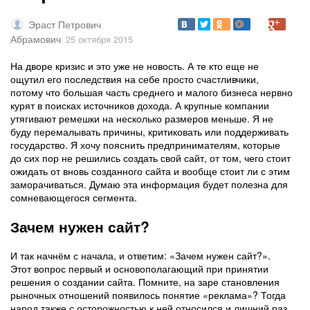
Эраст Петрович
Абрамович
25 октября 2015
На дворе кризис и это уже не новость. А те кто еще не
ощутил его последствия на себе просто счастливчики,
потому что большая часть среднего и малого бизнеса нервно
курят в поисках источников дохода. А крупные компании
утягивают ремешки на несколько размеров меньше. Я не
буду перемалывать причины, критиковать или поддерживать
государство. Я хочу пояснить предпринимателям, которые
до сих пор не решились создать свой сайт, от том, чего стоит
ожидать от вновь созданного сайта и вообще стоит ли с этим
заморачиваться. Думаю эта информация будет полезна для
сомневающегося сегмента.
Зачем нужен сайт?
И так начнём с начала, и ответим: «Зачем нужен сайт?».
Этот вопрос первый и основополагающий при принятии
решения о создании сайта. Помните, на заре становления
рыночных отношений появилось понятие «реклама»? Тогда
народ также с осторожностью к ней относился и лишний раз